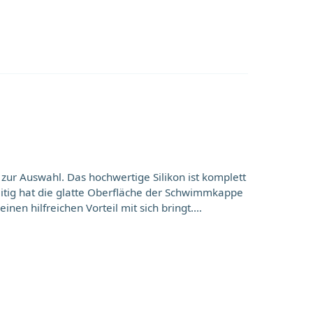
ikon ist komplett
zeitig hat die glatte Oberfläche der Schwimmkappe
 hilfreichen Vorteil mit sich bringt.
aus unzähligen Schwimmbadbesuchen bringen wir in