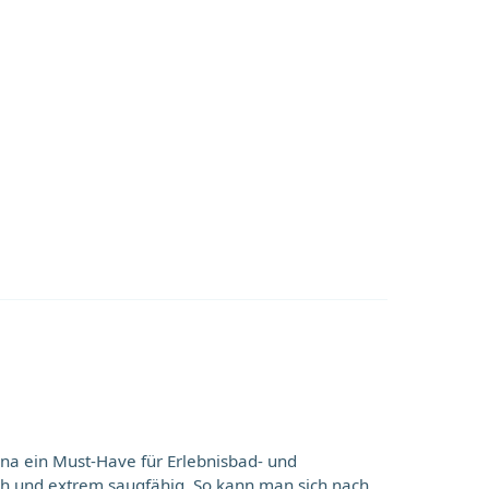
una ein Must-Have für Erlebnisbad- und
h und extrem saugfähig. So kann man sich nach