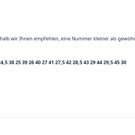
shalb wir Ihnen empfehlen, eine Nummer kleiner als gewöhn
24,5
38
25
39
26
40
27
41
27,5
42
28,5
43
29
44
29,5
45
30