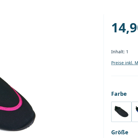
14,9
Regulärer P
Inhalt:
1
Preise inkl. 
aus
Farbe
Black
au
Größe