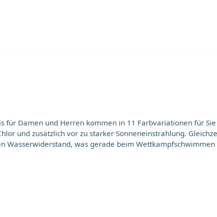
d Herren kommen in 11 Farbvariationen für Sie zur Auswahl. Das hochwertige Sil
hlor und zusätzlich vor zu starker Sonneneinstrahlung. Gleich
n Wasserwiderstand, was gerade beim Wettkampfschwimmen einen
lebnisbäder sowie Wasserrutschen. Unsere geballte Erfahrung 