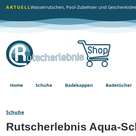
m Hauptinhalt springen
Zur Suche springen
Zur Hauptnavigation springen
AKTUELL
Wasserrutschen, Pool-Zubehoer und Geschenkidee
Home
Schuhe
Badekappen
Badetücher
Schuhe
Rutscherlebnis Aqua-Sc