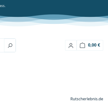
ass.
0,00 €
Ware
Rutscherlebnis.de