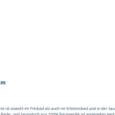
cm
s ist sowohl im Freibad als auch im Erlebnisbad und in der Sa
ue Bade- und Saunatuch aus 100% Baumwolle ist angenehm weic