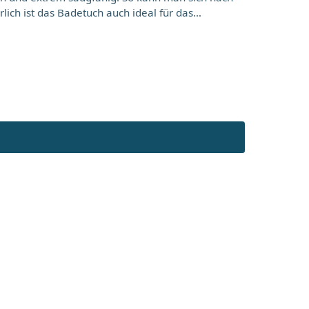
ich ist das Badetuch auch ideal für das
ist im unteren Bereich mit dem
n werden, um sofort für den nächsten