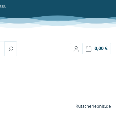
ass.
0,00 €
Ware
Rutscherlebnis.de