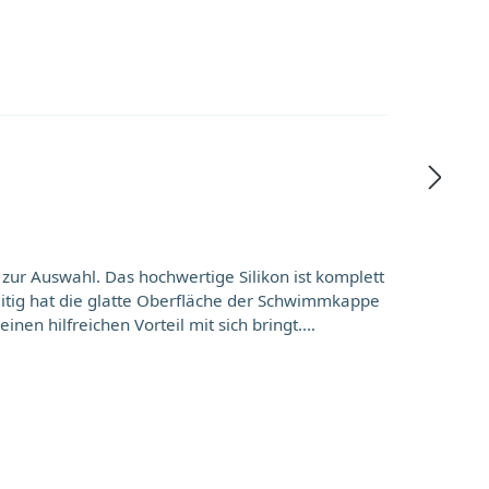
ikon ist komplett
zeitig hat die glatte Oberfläche der Schwimmkappe
 hilfreichen Vorteil mit sich bringt.
aus unzähligen Schwimmbadbesuchen bringen wir in