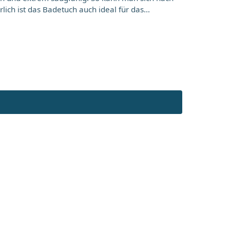
ich ist das Badetuch auch ideal für das
ist im unteren Bereich mit dem
n werden, um sofort für den nächsten