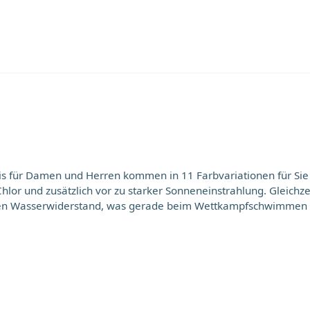
d Herren kommen in 11 Farbvariationen für Sie zur Auswahl. Das hochwertige Sil
hlor und zusätzlich vor zu starker Sonneneinstrahlung. Gleich
n Wasserwiderstand, was gerade beim Wettkampfschwimmen einen
lebnisbäder sowie Wasserrutschen. Unsere geballte Erfahrung 