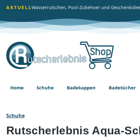
m Hauptinhalt springen
Zur Suche springen
Zur Hauptnavigation springen
AKTUELL
Wasserrutschen, Pool-Zubehoer und Geschenkidee
Home
Schuhe
Badekappen
Badetücher
Schuhe
Rutscherlebnis Aqua-Sc