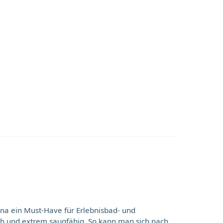
una ein Must-Have für Erlebnisbad- und
h und extrem saugfähig. So kann man sich nach