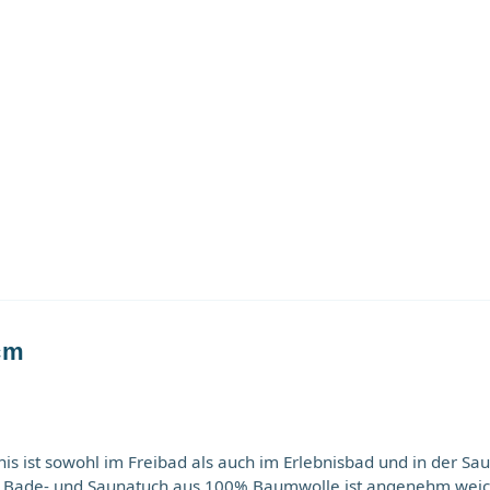
cm
s ist sowohl im Freibad als auch im Erlebnisbad und in der Sa
ue Bade- und Saunatuch aus 100% Baumwolle ist angenehm weic