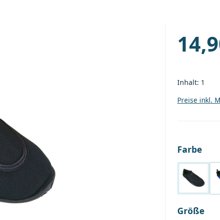
14,9
Regulärer P
Inhalt:
1
Preise inkl. 
aus
Farbe
Black
au
Größe