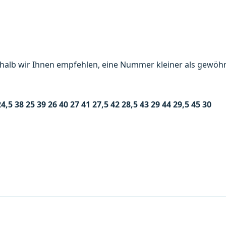
shalb wir Ihnen empfehlen, eine Nummer kleiner als gewöhn
24,5
38
25
39
26
40
27
41
27,5
42
28,5
43
29
44
29,5
45
30