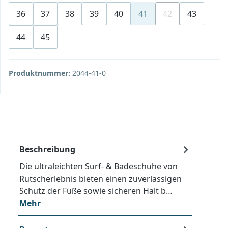
36
37
38
39
40
41
42
43
(Diese Option ist zurzeit 
(Diese Option ist 
44
45
Produktnummer:
2044-41-0
Beschreibung
Die ultraleichten Surf- & Badeschuhe von
Rutscherlebnis bieten einen zuverlässigen
Schutz der Füße sowie sicheren Halt b…
Mehr