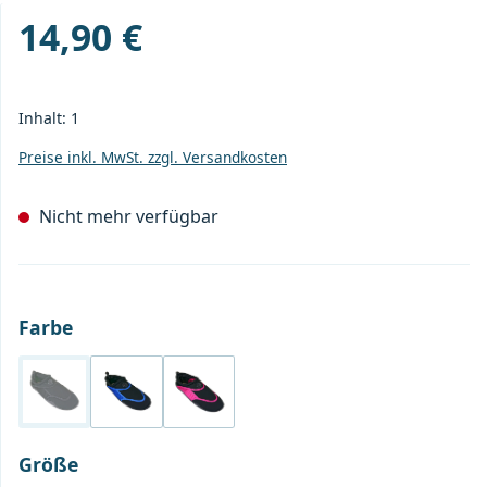
14,90 €
Regulärer Preis:
Inhalt:
1
Preise inkl. MwSt. zzgl. Versandkosten
Nicht mehr verfügbar
auswählen
Farbe
Black
Blue/Black
Pink/Black
(Diese Option ist zurzeit nicht verfügbar.)
auswählen
Größe