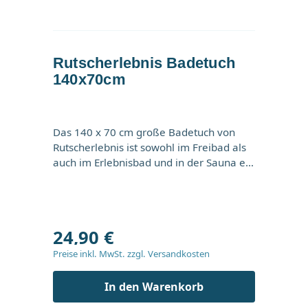
Rutscherlebnis Badetuch
140x70cm
Das 140 x 70 cm große Badetuch von
Rutscherlebnis ist sowohl im Freibad als
auch im Erlebnisbad und in der Sauna ein
Must-Have für Erlebnisbad- und
Rutschenfans. Das hochwertig
Regulärer Preis:
verarbeitete, graue Bade- und Saunatuch
aus 100% Baumwolle ist angenehm
24,90 €
weich und extrem saugfähig. So kann
man sich nach dem Schwimmen,
Preise inkl. MwSt. zzgl. Versandkosten
Rutschen und Saunieren in das kuchelig
weiche Badetuch einwickeln und
In den Warenkorb
trocknen lassen. Natürlich ist das