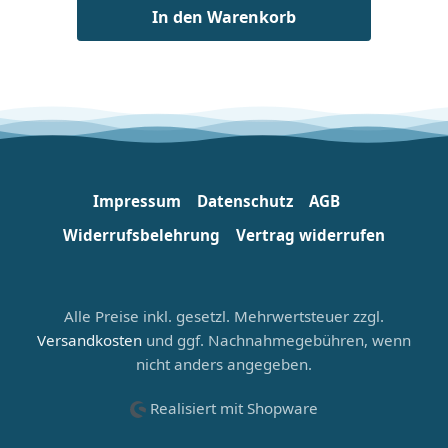
Farbe: Blau / Grau Maße: ca. 52 x 25 x 32
In den Warenkorb
cm Volumen: > 40 Liter Über 10 Jahre
Rutscherlebnis-Erfahrung Wir betreiben
seit über 10 Jahren die Website
Rutscherlebnis, eines der größten
deutschsprachigen Portale über Freizeit-
und Erlebnisbäder sowie
Wasserrutschen. Unsere geballte
Erfahrung aus unzähligen
Impressum
Datenschutz
AGB
Schwimmbadbesuchen bringen wir in
unsere Produkte mit ein.
Widerrufsbelehrung
Vertrag widerrufen
Alle Preise inkl. gesetzl. Mehrwertsteuer zzgl.
Versandkosten
und ggf. Nachnahmegebühren, wenn
nicht anders angegeben.
Realisiert mit Shopware