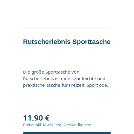
unsere Produkte mit ein.
Rutscherlebnis Sporttasche
Die große Sporttasche von
Rutscherlebnis ist eine sehr leichte und
praktische Tasche für Freizeit, Sport oder
Reise. Der verstellbare Schultergurt lässt
sich individuell anpassen und das
Regulärer Preis:
großzügige Hauptfach bietet jede Menge
Stauraum. Praktische & robuste
11,90 €
Sporttasche von Rutscherlebnis Hoher
Tragekomfort durch verstellbaren
Preise inkl. MwSt. zzgl. Versandkosten
Tragegurt Verschlussart: Reißverschluss