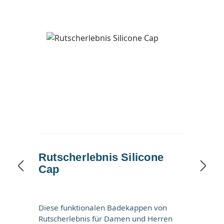
Badetuch auch ideal für das heimische
Bad geeignet, um sich nach dem
Duschen oder Baden abzutrocknen. Das
Badetuch von Rutscherlebnis ist im
unteren Bereich mit dem
Rutscherlebnis.de-Logo bestickt. Das
Badetuch darf selbstverständlich bei
60°C in der Waschmaschine gewaschen
werden, um sofort für den nächsten
Schwimmbadbesuch einsatzbereit zu
sein. 140 x 70cm großes Badetuch
Angenehm weich Mit dem Logo von
Rutscherlebnis bestickt Verwendete
Materialien: 100% Baumwolle
Rutscherlebnis Silicone
Cap
Diese funktionalen Badekappen von
Rutscherlebnis für Damen und Herren