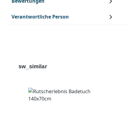
Bewertungen
Verantwortliche Person
Produktgalerie überspringen
sw_similar