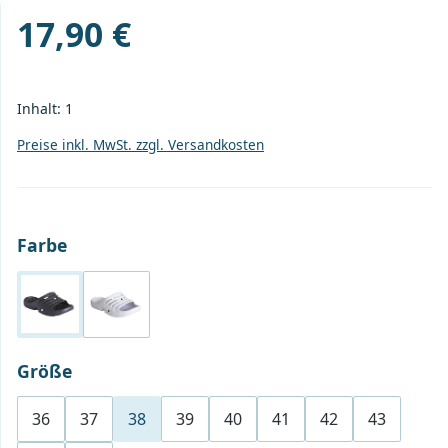
17,90 €
Regulärer Preis:
Inhalt:
1
Preise inkl. MwSt. zzgl. Versandkosten
auswählen
Farbe
schwarz
weiß
auswählen
Größe
36
37
38
39
40
41
42
43