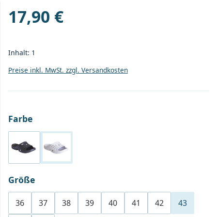
17,90 €
Regulärer Preis:
Inhalt:
1
Preise inkl. MwSt. zzgl. Versandkosten
auswählen
Farbe
schwarz
weiß
auswählen
Größe
36
37
38
39
40
41
42
43