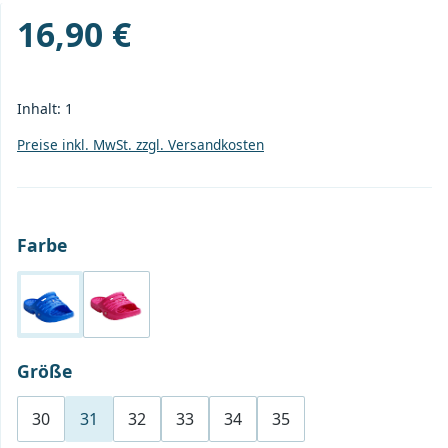
16,90 €
Regulärer Preis:
Inhalt:
1
Preise inkl. MwSt. zzgl. Versandkosten
auswählen
Farbe
blau
pink
auswählen
Größe
30
31
32
33
34
35