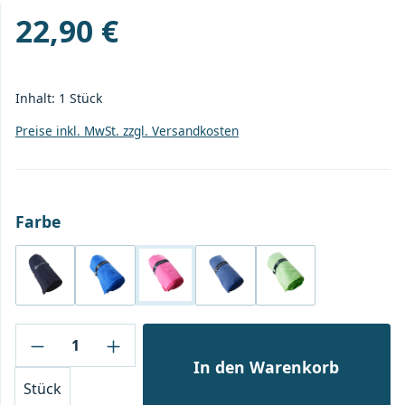
22,90 €
Regulärer Preis:
Inhalt:
1 Stück
Preise inkl. MwSt. zzgl. Versandkosten
auswählen
Farbe
schwarz
blau
pink
navy
grün
Produkt Anzahl: Gib den gewünschten Wert
In den Warenkorb
Stück