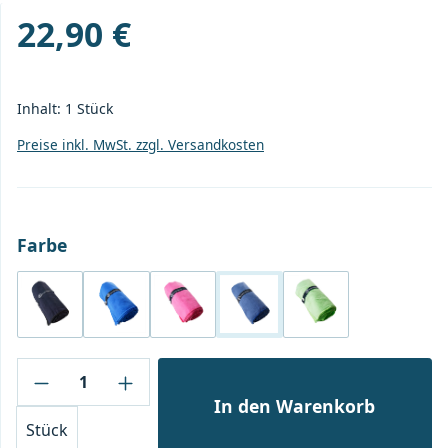
22,90 €
Regulärer Preis:
Inhalt:
1 Stück
Preise inkl. MwSt. zzgl. Versandkosten
auswählen
Farbe
schwarz
blau
pink
navy
grün
Produkt Anzahl: Gib den gewünschten Wert
In den Warenkorb
Stück