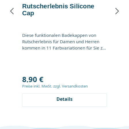
Rutscherlebnis Silicone
Cap
Diese funktionalen Badekappen von
Rutscherlebnis für Damen und Herren
kommen in 11 Farbvariationen für Sie zur
Auswahl. Das hochwertige Silikon ist
komplett wasserdicht, schützt Ihre Haare
Regulärer Preis:
vor aggressivem Chlor und zusätzlich vor
zu starker Sonneneinstrahlung.
8,90 €
Gleichzeitig hat die glatte Oberfläche der
Schwimmkappe hydrodynamische
Preise inkl. MwSt. zzgl. Versandkosten
Eigenschaften und verringert den
Wasserwiderstand, was gerade beim
Details
Wettkampfschwimmen einen hilfreichen
Vorteil mit sich bringt. Produktinfos:
Elastische Badehaube mit
überzeugender Passform 100%