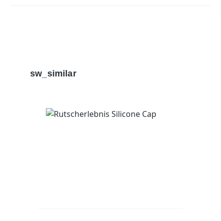
Produktgalerie überspringen
sw_similar