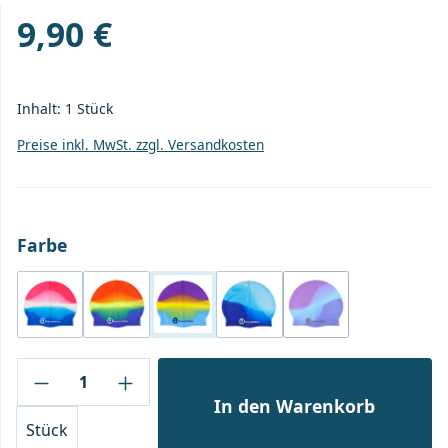
9,90 €
Regulärer Preis:
Inhalt:
1 Stück
Preise inkl. MwSt. zzgl. Versandkosten
auswählen
Farbe
Sky
Dusk
Dawn
Ocean
Galaxy
(Diese Option ist zu
Produkt Anzahl: Gib den gewünschten Wert
In den Warenkorb
Stück