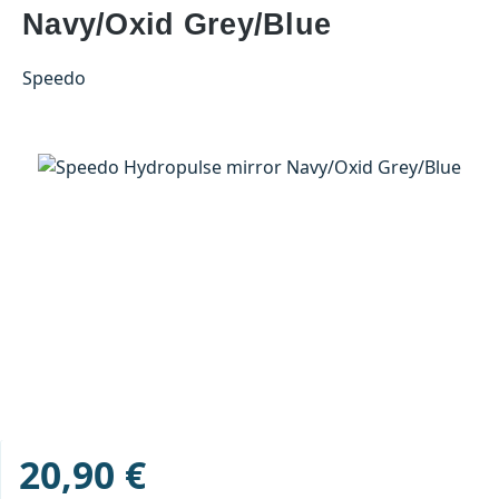
Navy/Oxid Grey/Blue
Speedo
Bildergalerie überspringen
20,90 €
Regulärer Preis: